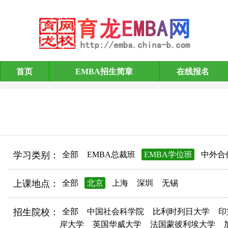
首页
EMBA招生简章
在线报名
EMBA招生简章
学习类别：
全部
EMBA总裁班
EMBA学位班
中外合
上课地点：
全部
北京
上海
深圳
无锡
招生院校：
全部
中国社会科学院
比利时列日大学
印
岸大学
英国华威大学
法国蒙彼利埃大学