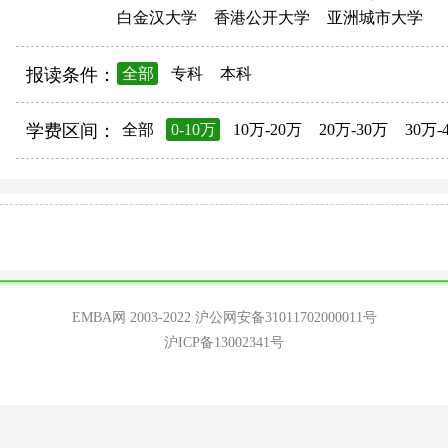
白金汉大学
香港公开大学
亚洲城市大学
报读条件：
全部
专科
本科
学费区间：
全部
0-10万
10万-20万
20万-30万
30万-
EMBA网 2003-2022
沪公网安备31011702000011号
沪ICP备13002341号