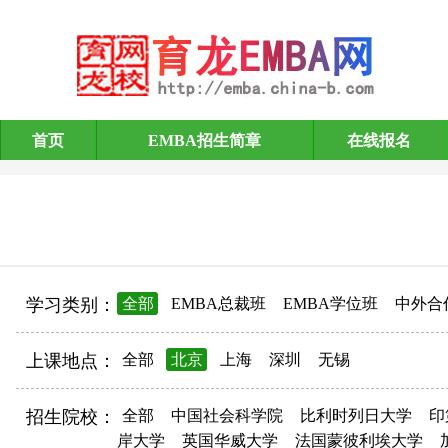
首页
EMBA招生简章
在线报名
EMBA招生简章
学习类别：
全部
EMBA总裁班
EMBA学位班
中外合
上课地点：
全部
北京
上海
深圳
无锡
招生院校：
全部
中国社会科学院
比利时列日大学
印
岸大学
英国华威大学
法国蒙彼利埃大学