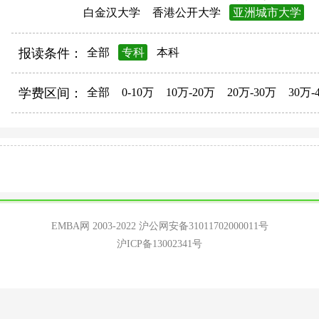
白金汉大学
香港公开大学
亚洲城市大学
报读条件：
全部
专科
本科
学费区间：
全部
0-10万
10万-20万
20万-30万
30万-
EMBA网 2003-2022
沪公网安备31011702000011号
沪ICP备13002341号