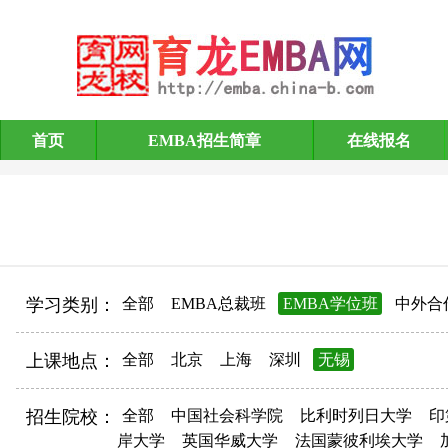
首页
EMBA招生简章
在线报名
EMBA招生简章
学习类别：
全部
EMBA总裁班
EMBA学位班
中外合
上课地点：
全部
北京
上海
深圳
无锡
招生院校：
全部
中国社会科学院
比利时列日大学
印
岸大学
英国华威大学
法国蒙彼利埃大学