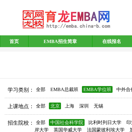
首页
EMBA招生简章
在线报名
EMBA招生简章
学习类别：
全部
EMBA总裁班
EMBA学位班
中外合
上课地点：
全部
北京
上海
深圳
无锡
招生院校：
全部
中国社会科学院
比利时列日大学
印
岸大学
英国华威大学
法国蒙彼利埃大学