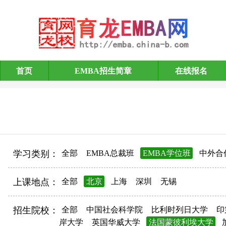
首页
EMBA招生简章
在线报名
EMBA招生简章
学习类别：
全部
EMBA总裁班
EMBA学位班
中外合
上课地点：
全部
北京
上海
深圳
无锡
招生院校：
全部
中国社会科学院
比利时列日大学
印
岸大学
英国华威大学
法国蒙彼利埃大学