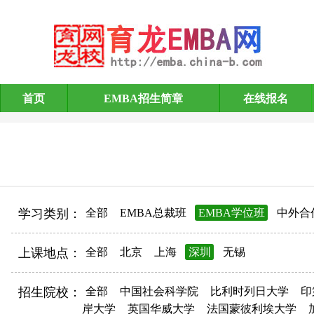
首页
EMBA招生简章
在线报名
EMBA招生简章
学习类别：
全部
EMBA总裁班
EMBA学位班
中外合
上课地点：
全部
北京
上海
深圳
无锡
招生院校：
全部
中国社会科学院
比利时列日大学
印
岸大学
英国华威大学
法国蒙彼利埃大学