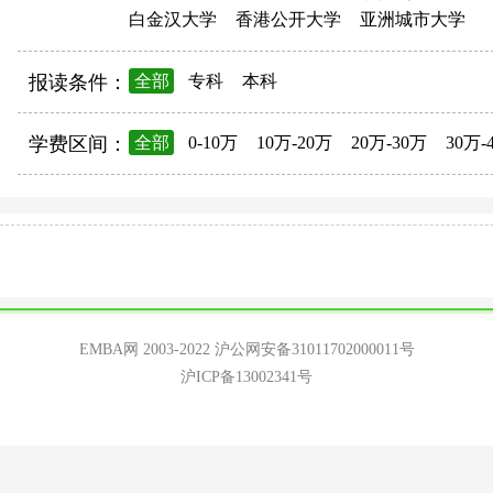
白金汉大学
香港公开大学
亚洲城市大学
报读条件：
全部
专科
本科
学费区间：
全部
0-10万
10万-20万
20万-30万
30万-
EMBA网 2003-2022
沪公网安备31011702000011号
沪ICP备13002341号