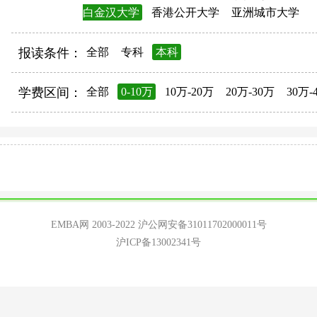
白金汉大学
香港公开大学
亚洲城市大学
报读条件：
全部
专科
本科
学费区间：
全部
0-10万
10万-20万
20万-30万
30万-
EMBA网 2003-2022
沪公网安备31011702000011号
沪ICP备13002341号