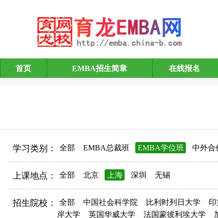
首页
EMBA招生简章
在线报名
EMBA招生简章
学习类别：
全部
EMBA总裁班
EMBA学位班
中外合
上课地点：
全部
北京
上海
深圳
无锡
招生院校：
全部
中国社会科学院
比利时列日大学
印
岸大学
英国华威大学
法国蒙彼利埃大学