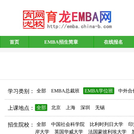
首页
EMBA招生简章
在线报名
EMBA招生简章
学习类别：
全部
EMBA总裁班
EMBA学位班
中外合
上课地点：
全部
北京
上海
深圳
无锡
招生院校：
全部
中国社会科学院
比利时列日大学
印
岸大学
英国华威大学
法国蒙彼利埃大学