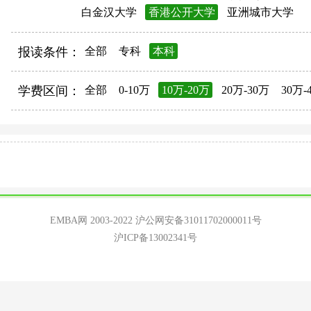
白金汉大学
香港公开大学
亚洲城市大学
报读条件：
全部
专科
本科
学费区间：
全部
0-10万
10万-20万
20万-30万
30万-
EMBA网 2003-2022
沪公网安备31011702000011号
沪ICP备13002341号