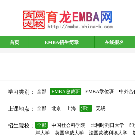
首页
EMBA招生简章
在线报名
EMBA招生简章
学习类别：
全部
EMBA总裁班
EMBA学位班
中外合
上课地点：
全部
北京
上海
深圳
无锡
招生院校：
全部
中国社会科学院
比利时列日大学
印
岸大学
英国华威大学
法国蒙彼利埃大学