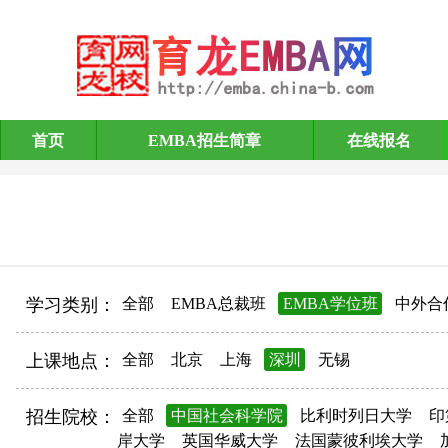
首页
EMBA招生简章
在线报名
EMBA招生简章
学习类别：
全部
EMBA总裁班
EMBA学位班
中外合
上课地点：
全部
北京
上海
深圳
无锡
招生院校：
全部
中国社会科学院
比利时列日大学
印
岸大学
英国华威大学
法国蒙彼利埃大学