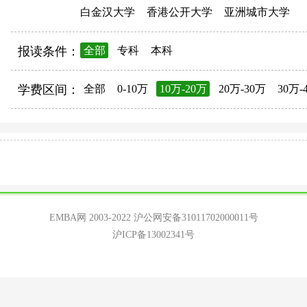
白金汉大学
香港公开大学
亚洲城市大学
报读条件：
全部
专科
本科
学费区间：
全部
0-10万
10万-20万
20万-30万
30万-
EMBA网 2003-2022
沪公网安备31011702000011号
沪ICP备13002341号