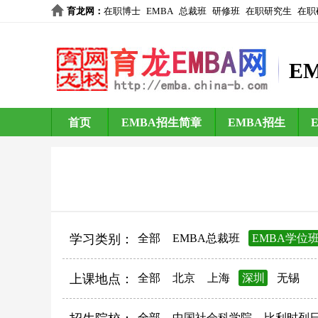
育龙网
：
在职博士
EMBA
总裁班
研修班
在职研究生
在职
E
首页
EMBA招生简章
EMBA招生
学习类别：
全部
EMBA总裁班
EMBA学位
上课地点：
全部
北京
上海
深圳
无锡
全部
中国社会科学院
比利时列