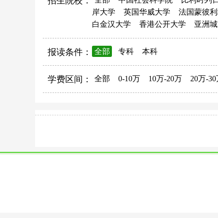
招生院校：
岸大学
英国华威大学
法国蒙彼利
白金汉大学
香港公开大学
亚洲城
报读条件：
全部
专科
本科
学费区间：
全部
0-10万
10万-20万
20万-3