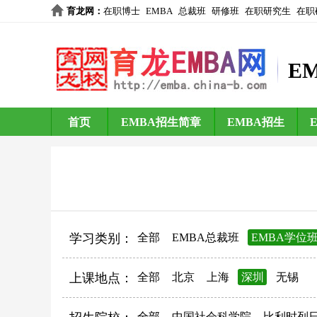
育龙网
：
在职博士
EMBA
总裁班
研修班
在职研究生
在职
E
首页
EMBA招生简章
EMBA招生
学习类别：
全部
EMBA总裁班
EMBA学位
上课地点：
全部
北京
上海
深圳
无锡
全部
中国社会科学院
比利时列