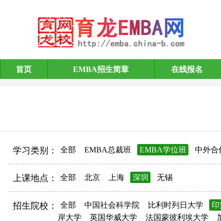
首页
EMBA招生简章
在线报名
EMBA招生简章
学习类别：
全部
EMBA总裁班
EMBA学位班
中外合
上课地点：
全部
北京
上海
深圳
无锡
招生院校：
全部
中国社会科学院
比利时列日大学
印
岸大学
英国华威大学
法国蒙彼利埃大学