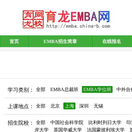
首页
EMBA招生简章
在线报名
EMBA招生简章
学习类别：
全部
EMBA总裁班
EMBA学位班
中外合
上课地点：
全部
北京
上海
深圳
无锡
招生院校：
全部
中国社会科学院
比利时列日大学
印
岸大学
英国华威大学
法国蒙彼利埃大学