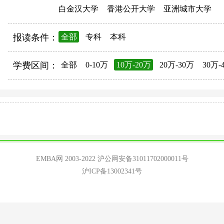
白金汉大学
香港公开大学
亚洲城市大学
报读条件：
全部
专科
本科
学费区间：
全部
0-10万
10万-20万
20万-30万
30万-
EMBA网 2003-2022
沪公网安备31011702000011号
沪ICP备13002341号