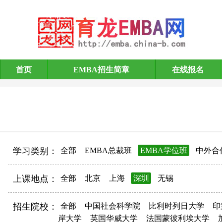
首页
EMBA招生简章
在线报名
EMBA招生简章
学习类别：
全部
EMBA总裁班
EMBA学位班
中外合
上课地点：
全部
北京
上海
深圳
无锡
招生院校：
全部
中国社会科学院
比利时列日大学
印
岸大学
英国华威大学
法国蒙彼利埃大学