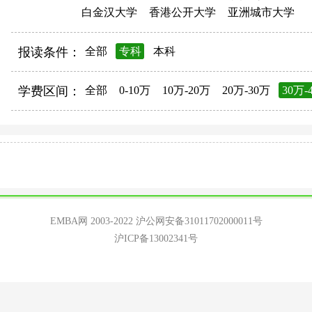
白金汉大学
香港公开大学
亚洲城市大学
报读条件：
全部
专科
本科
学费区间：
全部
0-10万
10万-20万
20万-30万
30万-
EMBA网 2003-2022
沪公网安备31011702000011号
沪ICP备13002341号