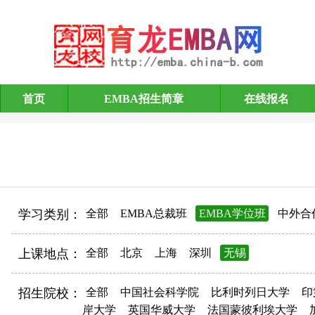
首页
EMBA招生简章
在线报名
EMBA招生简章
学习类别：
全部
EMBA总裁班
EMBA学位班
中外合
上课地点：
全部
北京
上海
深圳
无锡
招生院校：
全部
中国社会科学院
比利时列日大学
印
岸大学
英国华威大学
法国蒙彼利埃大学