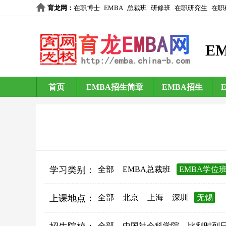
育龙网
：
在职博士
EMBA
总裁班
研修班
在职研究生
在职
E
首页
EMBA招生简章
EMBA招生
学习类别：
全部
EMBA总裁班
EMBA学位
上课地点：
全部
北京
上海
深圳
无锡
全部
中国社会科学院
比利时列