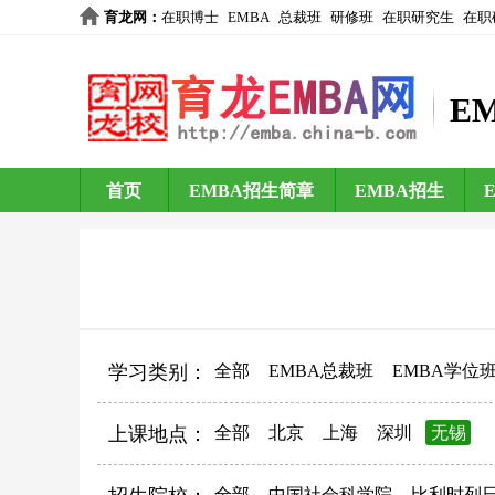
育龙网
：
在职博士
EMBA
总裁班
研修班
在职研究生
在职
E
首页
EMBA招生简章
EMBA招生
学习类别：
全部
EMBA总裁班
EMBA学位
上课地点：
全部
北京
上海
深圳
无锡
全部
中国社会科学院
比利时列