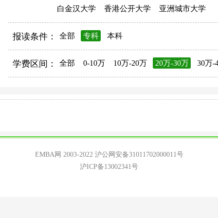
白金汉大学
香港公开大学
亚洲城市大学
报读条件：
全部
专科
本科
学费区间：
全部
0-10万
10万-20万
20万-30万
30万-
EMBA网 2003-2022
沪公网安备31011702000011号
沪ICP备13002341号