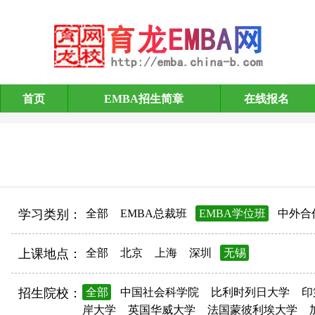
首页
EMBA招生简章
在线报名
EMBA招生简章
学习类别：
全部
EMBA总裁班
EMBA学位班
中外合
上课地点：
全部
北京
上海
深圳
无锡
招生院校：
全部
中国社会科学院
比利时列日大学
印
岸大学
英国华威大学
法国蒙彼利埃大学