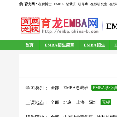
育龙网
：
在职博士
EMBA
总裁班
研修班
在职研究生
在职
E
首页
EMBA招生简章
EMBA招生
学习类别：
全部
EMBA总裁班
EMBA学位
上课地点：
全部
北京
上海
深圳
无锡
全部
中国社会科学院
比利时列