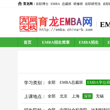
育龙网
：
在职博士
EMBA
总裁班
研修班
在职研究生
在职
E
首页
EMBA招生简章
EMBA招生
学习类别：
全部
EMBA总裁班
EMBA学位
上课地点：
全部
北京
上海
深圳
无锡
全部
中国社会科学院
比利时列