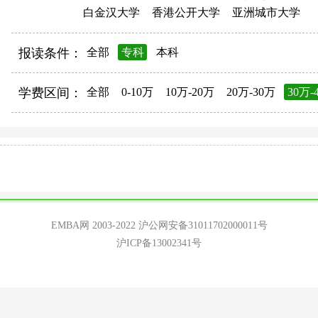
白金汉大学
香港公开大学
亚洲城市大学
报读条件：
全部
专科
本科
学费区间：
全部
0-10万
10万-20万
20万-30万
30万-
EMBA网 2003-2022
沪公网安备31011702000011号
沪ICP备13002341号