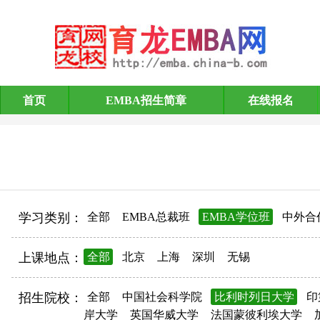
首页
EMBA招生简章
在线报名
EMBA招生简章
学习类别：
全部
EMBA总裁班
EMBA学位班
中外合
上课地点：
全部
北京
上海
深圳
无锡
招生院校：
全部
中国社会科学院
比利时列日大学
印
岸大学
英国华威大学
法国蒙彼利埃大学