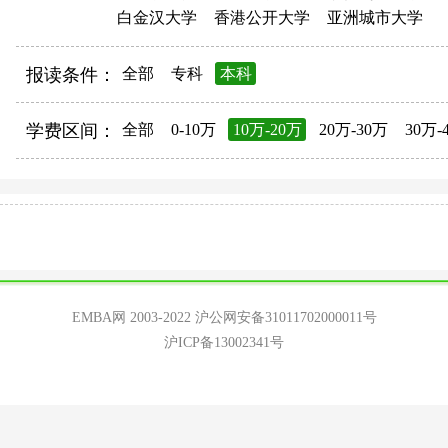
白金汉大学
香港公开大学
亚洲城市大学
报读条件：
全部
专科
本科
学费区间：
全部
0-10万
10万-20万
20万-30万
30万-
EMBA网 2003-2022
沪公网安备31011702000011号
沪ICP备13002341号