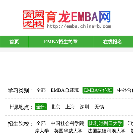
首页
EMBA招生简章
在线报名
EMBA招生简章
学习类别：
全部
EMBA总裁班
EMBA学位班
中外合
上课地点：
全部
北京
上海
深圳
无锡
招生院校：
全部
中国社会科学院
比利时列日大学
印
岸大学
英国华威大学
法国蒙彼利埃大学