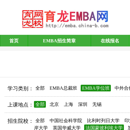
首页
EMBA招生简章
在线报名
EMBA招生简章
学习类别：
全部
EMBA总裁班
EMBA学位班
中外合
上课地点：
全部
北京
上海
深圳
无锡
招生院校：
全部
中国社会科学院
比利时列日大学
印
岸大学
英国华威大学
法国蒙彼利埃大学