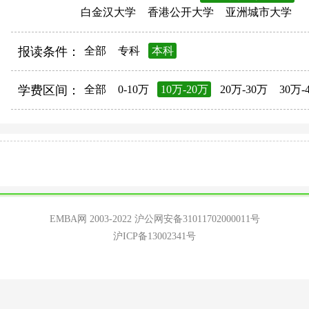
白金汉大学
香港公开大学
亚洲城市大学
报读条件：
全部
专科
本科
学费区间：
全部
0-10万
10万-20万
20万-30万
30万-
EMBA网 2003-2022
沪公网安备31011702000011号
沪ICP备13002341号