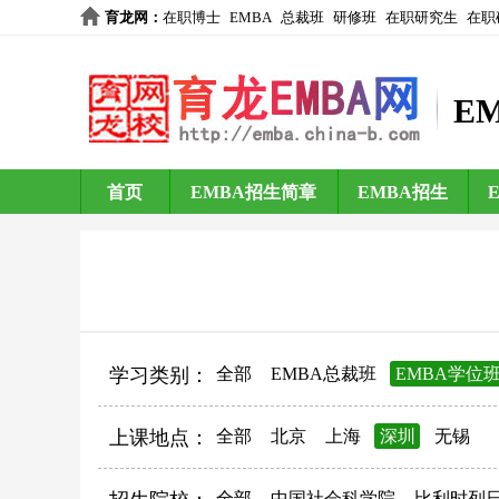
育龙网
：
在职博士
EMBA
总裁班
研修班
在职研究生
在职
E
首页
EMBA招生简章
EMBA招生
学习类别：
全部
EMBA总裁班
EMBA学位
上课地点：
全部
北京
上海
深圳
无锡
全部
中国社会科学院
比利时列