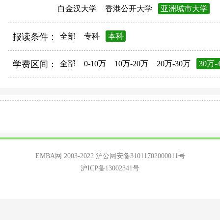
白金汉大学
香港公开大学
亚洲城市大学
报读条件：
全部
专科
本科
学费区间：
全部
0-10万
10万-20万
20万-30万
30万-
EMBA网 2003-2022
沪公网安备31011702000011号
沪ICP备13002341号