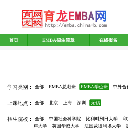
首页
EMBA招生简章
在线报名
EMBA招生简章
学习类别：
全部
EMBA总裁班
EMBA学位班
中外合
上课地点：
全部
北京
上海
深圳
无锡
招生院校：
全部
中国社会科学院
比利时列日大学
印
岸大学
英国华威大学
法国蒙彼利埃大学