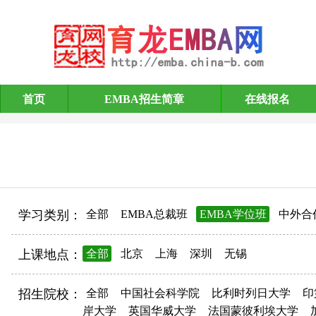
首页
EMBA招生简章
在线报名
EMBA招生简章
学习类别：
全部
EMBA总裁班
EMBA学位班
中外合
上课地点：
全部
北京
上海
深圳
无锡
招生院校：
全部
中国社会科学院
比利时列日大学
印
岸大学
英国华威大学
法国蒙彼利埃大学