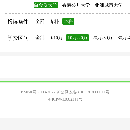
白金汉大学
香港公开大学
亚洲城市大学
报读条件：
全部
专科
本科
学费区间：
全部
0-10万
10万-20万
20万-30万
30万-
EMBA网 2003-2022
沪公网安备31011702000011号
沪ICP备13002341号