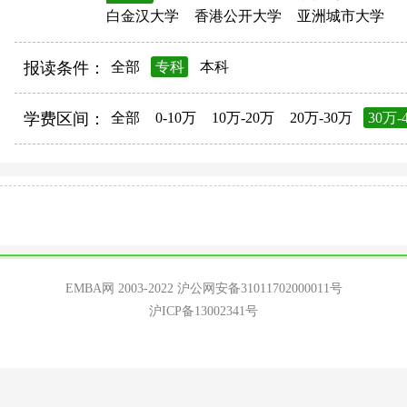
白金汉大学
香港公开大学
亚洲城市大学
报读条件：
全部
专科
本科
学费区间：
全部
0-10万
10万-20万
20万-30万
30万-
EMBA网 2003-2022
沪公网安备31011702000011号
沪ICP备13002341号