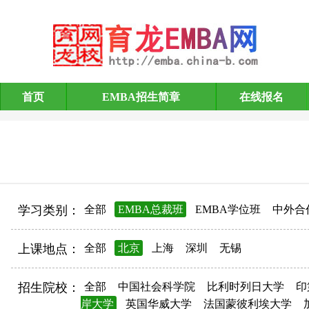
首页
EMBA招生简章
在线报名
EMBA招生简章
学习类别：
全部
EMBA总裁班
EMBA学位班
中外合
上课地点：
全部
北京
上海
深圳
无锡
招生院校：
全部
中国社会科学院
比利时列日大学
印
岸大学
英国华威大学
法国蒙彼利埃大学