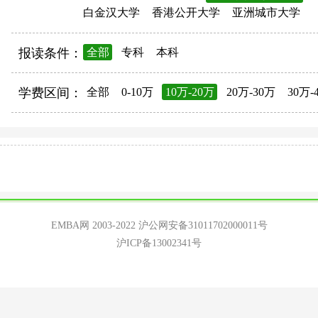
白金汉大学
香港公开大学
亚洲城市大学
报读条件：
全部
专科
本科
学费区间：
全部
0-10万
10万-20万
20万-30万
30万-
EMBA网 2003-2022
沪公网安备31011702000011号
沪ICP备13002341号