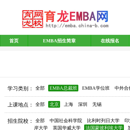
首页
EMBA招生简章
在线报名
EMBA招生简章
学习类别：
全部
EMBA总裁班
EMBA学位班
中外合
上课地点：
全部
北京
上海
深圳
无锡
招生院校：
全部
中国社会科学院
比利时列日大学
印
岸大学
英国华威大学
法国蒙彼利埃大学