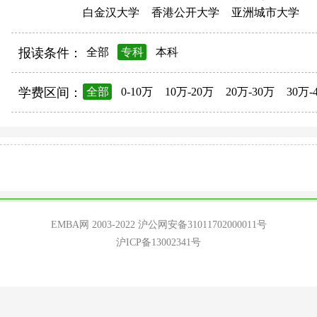
白金汉大学
香港公开大学
亚洲城市大学
报读条件：
全部
专科
本科
学费区间：
全部
0-10万
10万-20万
20万-30万
30万-
EMBA网 2003-2022
沪公网安备31011702000011号
沪ICP备13002341号