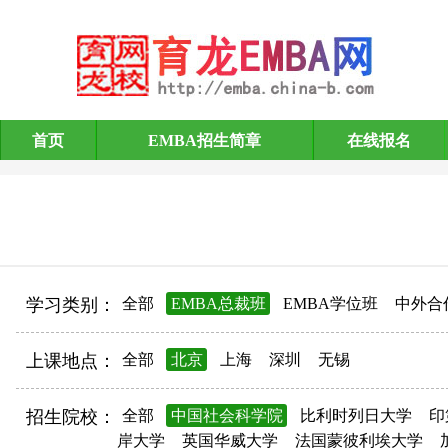
首页
EMBA招生简章
在线报名
EMBA招生简章
学习类别：
全部
EMBA总裁班
EMBA学位班
中外合
上课地点：
全部
北京
上海
深圳
无锡
招生院校：
全部
中国社会科学院
比利时列日大学
印
岸大学
英国华威大学
法国蒙彼利埃大学