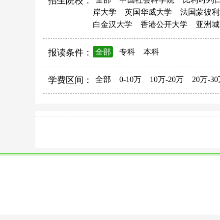
招生院校：
岸大学
英国华威大学
法国蒙彼利
白金汉大学
香港公开大学
亚洲城
报读条件：
全部
专科
本科
学费区间：
全部
0-10万
10万-20万
20万-3