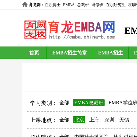
育龙网
：
在职博士
EMBA
总裁班
研修班
在职研究生
在职
E
首页
EMBA招生简章
EMBA招生
学习类别：
全部
EMBA总裁班
EMBA学位
上课地点：
全部
北京
上海
深圳
无锡
全部
中国社会科学院
比利时列