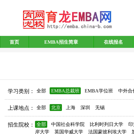
首页
EMBA招生简章
在线报名
EMBA招生简章
学习类别：
全部
EMBA总裁班
EMBA学位班
中外合
上课地点：
全部
北京
上海
深圳
无锡
招生院校：
全部
中国社会科学院
比利时列日大学
印
岸大学
英国华威大学
法国蒙彼利埃大学