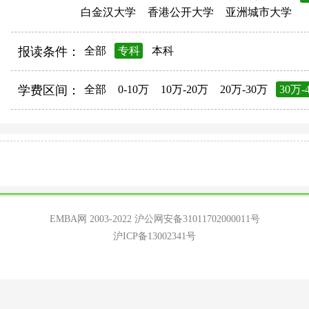
白金汉大学
香港公开大学
亚洲城市大学
报读条件：
全部
专科
本科
学费区间：
全部
0-10万
10万-20万
20万-30万
30万-
EMBA网 2003-2022
沪公网安备31011702000011号
沪ICP备13002341号