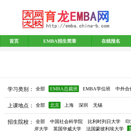
首页
EMBA招生简章
在线报名
EMBA招生简章
学习类别：
全部
EMBA总裁班
EMBA学位班
中外合
上课地点：
全部
北京
上海
深圳
无锡
招生院校：
全部
中国社会科学院
比利时列日大学
印
岸大学
英国华威大学
法国蒙彼利埃大学