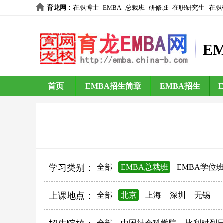
育龙网
：
在职博士
EMBA
总裁班
研修班
在职研究生
在职
E
首页
EMBA招生简章
EMBA招生
学习类别：
全部
EMBA总裁班
EMBA学位
上课地点：
全部
北京
上海
深圳
无锡
全部
中国社会科学院
比利时列