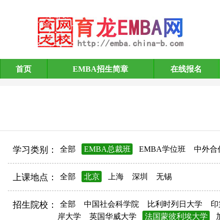
首页
EMBA招生简章
在线报名
EMBA招生简章
学习类别：
全部
EMBA总裁班
EMBA学位班
中外合
上课地点：
全部
北京
上海
深圳
无锡
招生院校：
全部
中国社会科学院
比利时列日大学
印
岸大学
英国华威大学
法国蒙彼利埃大学