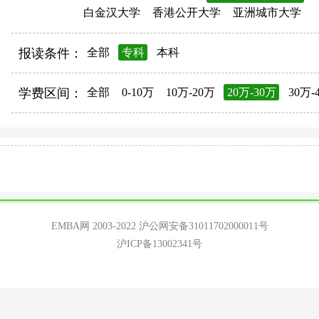
白金汉大学
香港公开大学
亚洲城市大学
报读条件：
全部
专科
本科
学费区间：
全部
0-10万
10万-20万
20万-30万
30万-
EMBA网 2003-2022
沪公网安备31011702000011号
沪ICP备13002341号