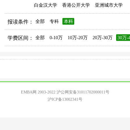
白金汉大学
香港公开大学
亚洲城市大学
报读条件：
全部
专科
本科
学费区间：
全部
0-10万
10万-20万
20万-30万
30万-
EMBA网 2003-2022
沪公网安备31011702000011号
沪ICP备13002341号