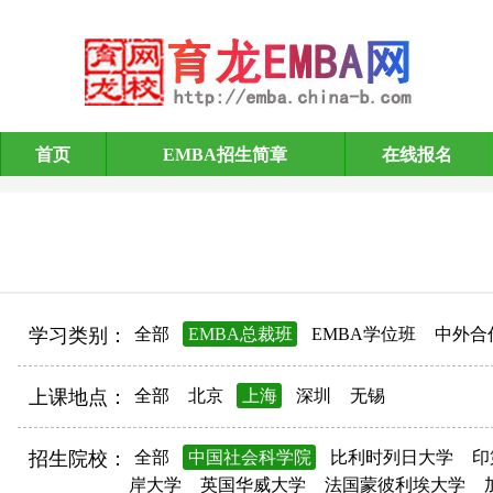
首页
EMBA招生简章
在线报名
EMBA招生简章
学习类别：
全部
EMBA总裁班
EMBA学位班
中外合
上课地点：
全部
北京
上海
深圳
无锡
招生院校：
全部
中国社会科学院
比利时列日大学
印
岸大学
英国华威大学
法国蒙彼利埃大学