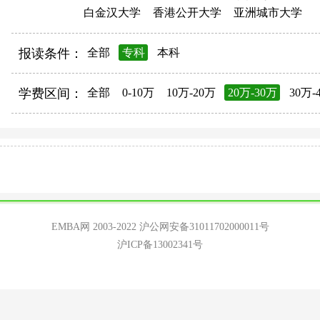
白金汉大学
香港公开大学
亚洲城市大学
报读条件：
全部
专科
本科
学费区间：
全部
0-10万
10万-20万
20万-30万
30万-
EMBA网 2003-2022
沪公网安备31011702000011号
沪ICP备13002341号