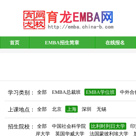
首页
EMBA招生简章
在线报名
EMBA招生简章
学习类别：
全部
EMBA总裁班
EMBA学位班
中外合
上课地点：
全部
北京
上海
深圳
无锡
招生院校：
全部
中国社会科学院
比利时列日大学
印
岸大学
英国华威大学
法国蒙彼利埃大学