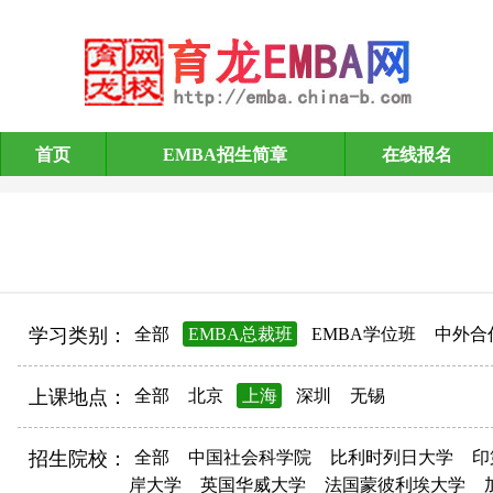
首页
EMBA招生简章
在线报名
EMBA招生简章
学习类别：
全部
EMBA总裁班
EMBA学位班
中外合
上课地点：
全部
北京
上海
深圳
无锡
招生院校：
全部
中国社会科学院
比利时列日大学
印
岸大学
英国华威大学
法国蒙彼利埃大学