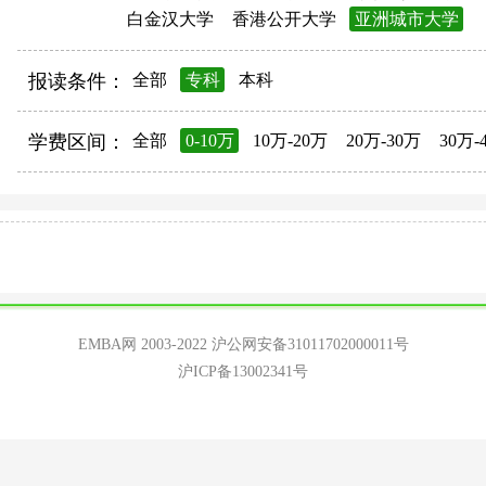
白金汉大学
香港公开大学
亚洲城市大学
报读条件：
全部
专科
本科
学费区间：
全部
0-10万
10万-20万
20万-30万
30万-
EMBA网 2003-2022
沪公网安备31011702000011号
沪ICP备13002341号