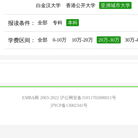
白金汉大学
香港公开大学
亚洲城市大学
报读条件：
全部
专科
本科
学费区间：
全部
0-10万
10万-20万
20万-30万
30万-
EMBA网 2003-2022
沪公网安备31011702000011号
沪ICP备13002341号