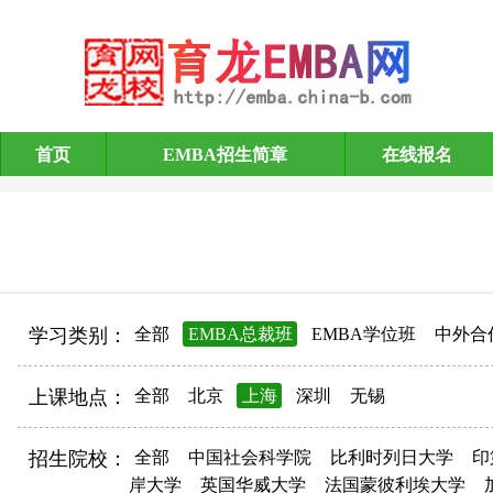
首页
EMBA招生简章
在线报名
EMBA招生简章
学习类别：
全部
EMBA总裁班
EMBA学位班
中外合
上课地点：
全部
北京
上海
深圳
无锡
招生院校：
全部
中国社会科学院
比利时列日大学
印
岸大学
英国华威大学
法国蒙彼利埃大学