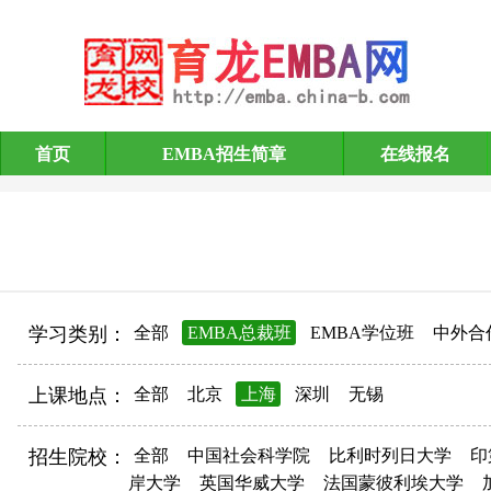
首页
EMBA招生简章
在线报名
EMBA招生简章
学习类别：
全部
EMBA总裁班
EMBA学位班
中外合
上课地点：
全部
北京
上海
深圳
无锡
招生院校：
全部
中国社会科学院
比利时列日大学
印
岸大学
英国华威大学
法国蒙彼利埃大学