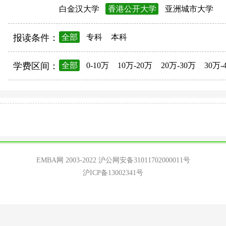
白金汉大学
香港公开大学
亚洲城市大学
报读条件：
全部
专科
本科
学费区间：
全部
0-10万
10万-20万
20万-30万
30万-
EMBA网 2003-2022
沪公网安备31011702000011号
沪ICP备13002341号