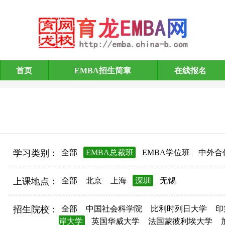
首页
EMBA招生简章
在线报名
EMBA招生简章
学习类别：
全部
EMBA总裁班
EMBA学位班
中外合
上课地点：
全部
北京
上海
深圳
无锡
招生院校：
全部
中国社会科学院
比利时列日大学
印
岸大学
英国华威大学
法国蒙彼利埃大学