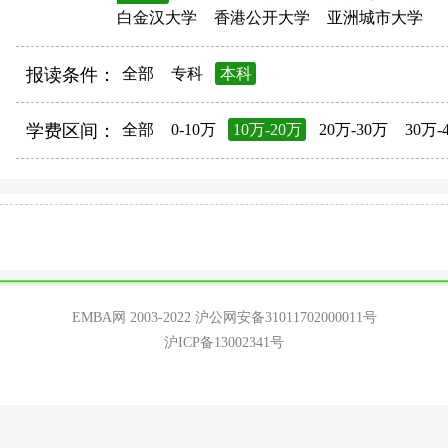
白金汉大学
香港公开大学
亚洲城市大学
报读条件：
全部
专科
本科
学费区间：
全部
0-10万
10万-20万
20万-30万
30万-
EMBA网 2003-2022
沪公网安备31011702000011号
沪ICP备13002341号