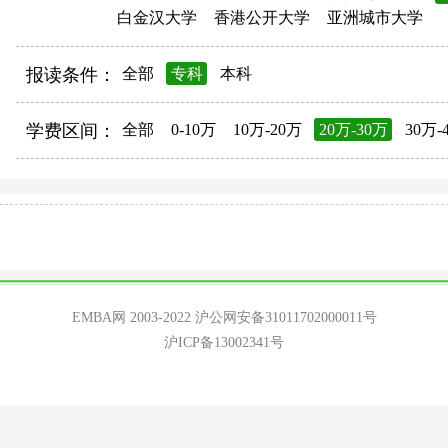
白金汉大学
香港公开大学
亚洲城市大学
报读条件：
全部
专科
本科
学费区间：
全部
0-10万
10万-20万
20万-30万
30万-
EMBA网 2003-2022
沪公网安备31011702000011号
沪ICP备13002341号