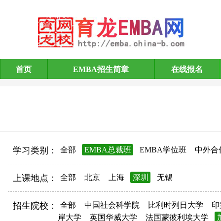
首页
EMBA招生简章
在线报名
EMBA招生简章
学习类别：
全部
EMBA总裁班
EMBA学位班
中外合
上课地点：
全部
北京
上海
深圳
无锡
招生院校：
全部
中国社会科学院
比利时列日大学
印
岸大学
英国华威大学
法国蒙彼利埃大学