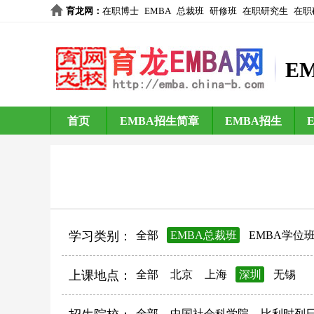
育龙网
：
在职博士
EMBA
总裁班
研修班
在职研究生
在职
E
首页
EMBA招生简章
EMBA招生
学习类别：
全部
EMBA总裁班
EMBA学位
上课地点：
全部
北京
上海
深圳
无锡
全部
中国社会科学院
比利时列