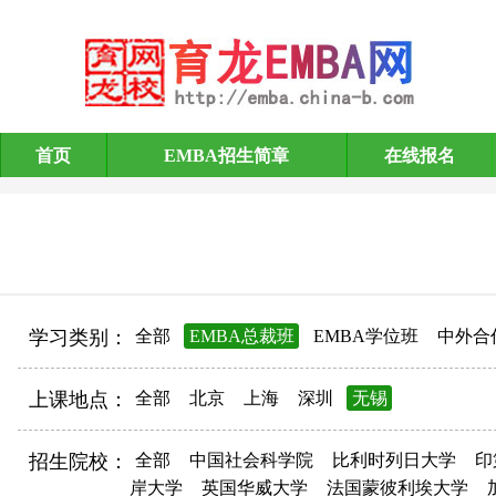
首页
EMBA招生简章
在线报名
EMBA招生简章
学习类别：
全部
EMBA总裁班
EMBA学位班
中外合
上课地点：
全部
北京
上海
深圳
无锡
招生院校：
全部
中国社会科学院
比利时列日大学
印
岸大学
英国华威大学
法国蒙彼利埃大学