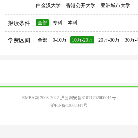
白金汉大学
香港公开大学
亚洲城市大学
报读条件：
全部
专科
本科
学费区间：
全部
0-10万
10万-20万
20万-30万
30万-
EMBA网 2003-2022
沪公网安备31011702000011号
沪ICP备13002341号