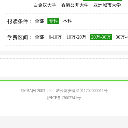
白金汉大学
香港公开大学
亚洲城市大学
报读条件：
全部
专科
本科
学费区间：
全部
0-10万
10万-20万
20万-30万
30万-
EMBA网 2003-2022
沪公网安备31011702000011号
沪ICP备13002341号