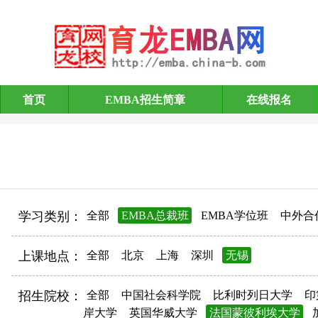
首页
EMBA招生简章
在线报名
EMBA招生简章
学习类别：
全部
EMBA总裁班
EMBA学位班
中外合
上课地点：
全部
北京
上海
深圳
无锡
招生院校：
全部
中国社会科学院
比利时列日大学
印
岸大学
英国华威大学
法国蒙彼利埃大学