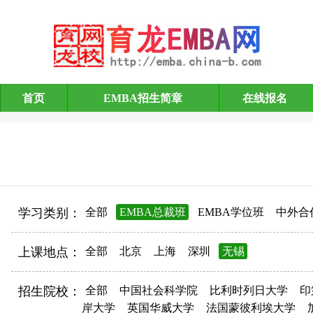
首页
EMBA招生简章
在线报名
EMBA招生简章
学习类别：
全部
EMBA总裁班
EMBA学位班
中外合
上课地点：
全部
北京
上海
深圳
无锡
招生院校：
全部
中国社会科学院
比利时列日大学
印
岸大学
英国华威大学
法国蒙彼利埃大学