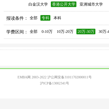
白金汉大学
香港公开大学
亚洲城市大学
报读条件：
全部
专科
本科
学费区间：
全部
0-10万
10万-20万
20万-30万
30万-
EMBA网 2003-2022
沪公网安备31011702000011号
沪ICP备13002341号