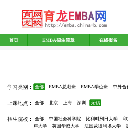
首页
EMBA招生简章
在线报名
EMBA招生简章
学习类别：
全部
EMBA总裁班
EMBA学位班
中外合
上课地点：
全部
北京
上海
深圳
无锡
招生院校：
全部
中国社会科学院
比利时列日大学
印
岸大学
英国华威大学
法国蒙彼利埃大学