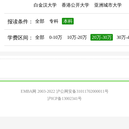
白金汉大学
香港公开大学
亚洲城市大学
报读条件：
全部
专科
本科
学费区间：
全部
0-10万
10万-20万
20万-30万
30万-
EMBA网 2003-2022
沪公网安备31011702000011号
沪ICP备13002341号