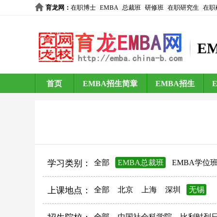
育龙网
：
在职博士
EMBA
总裁班
研修班
在职研究生
在职
E
首页
EMBA招生简章
EMBA招生
学习类别：
全部
EMBA总裁班
EMBA学位
上课地点：
全部
北京
上海
深圳
无锡
全部
中国社会科学院
比利时列