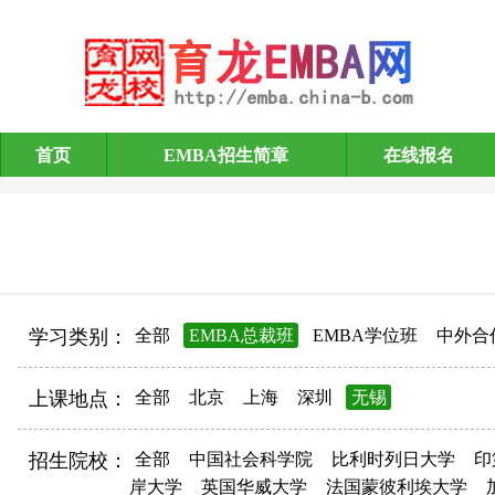
首页
EMBA招生简章
在线报名
EMBA招生简章
学习类别：
全部
EMBA总裁班
EMBA学位班
中外合
上课地点：
全部
北京
上海
深圳
无锡
招生院校：
全部
中国社会科学院
比利时列日大学
印
岸大学
英国华威大学
法国蒙彼利埃大学