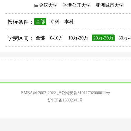
白金汉大学
香港公开大学
亚洲城市大学
报读条件：
全部
专科
本科
学费区间：
全部
0-10万
10万-20万
20万-30万
30万-
EMBA网 2003-2022
沪公网安备31011702000011号
沪ICP备13002341号